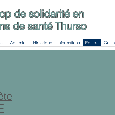
op de solidarité en
ins de santé Thurso
eil
Adhésion
Historique
Informations
Équipe
Conta
ète
F