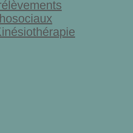
rélèvements
chosociaux
Kinésiothérapie