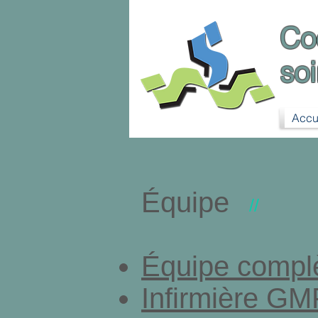
Co
so
Accu
Équipe
//
Équipe compl
Infirmière GM